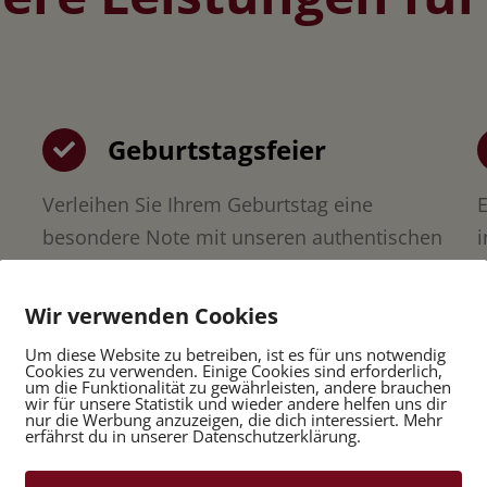
Geburtstagsfeier
Verleihen Sie Ihrem Geburtstag eine
E
besondere Note mit unseren authentischen
i
italienischen Gerichten.
e
Wir verwenden Cookies
Kommunion
Um diese Website zu betreiben, ist es für uns notwendig
Cookies zu verwenden. Einige Cookies sind erforderlich,
um die Funktionalität zu gewährleisten, andere brauchen
wir für unsere Statistik und wieder andere helfen uns dir
Gestalten Sie die Kommunionsfeier
B
nur die Werbung anzuzeigen, die dich interessiert. Mehr
erfährst du in unserer Datenschutzerklärung.
unvergesslich mit unseren ausgewählten
Spezialitäten und herzlicher
e