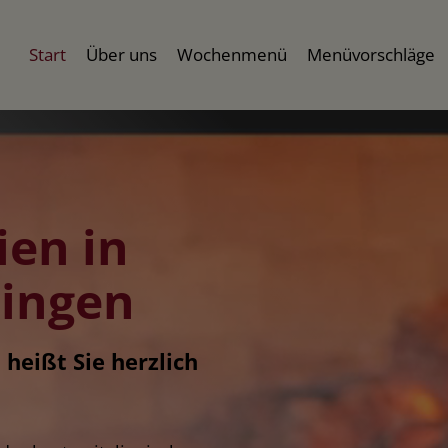
Start
Über uns
Wochenmenü
Menüvorschläge
ien in
ingen
 heißt Sie herzlich