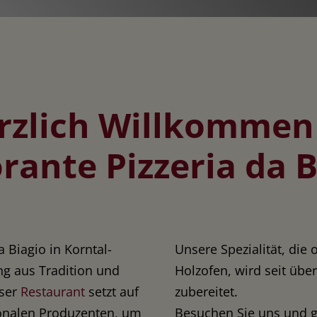
rzlich Willkommen
orante Pizzeria da B
a Biagio in Korntal-
Unsere Spezialität, die
g aus Tradition und
Holzofen, wird seit über
nser
Restaurant
setzt auf
zubereitet.
ionalen Produzenten, um
Besuchen Sie uns und g