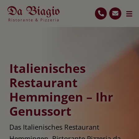
Skip
to
Tog
content
Nav
Start
Über uns
Italienisches
Wochenmenü
Restaurant
Hemmingen – Ihr
Menüvorschläge
Genussort
Galerie
Das Italienisches Restaurant
Hemmingen, Ristorante Pizzeria da
07150-913330