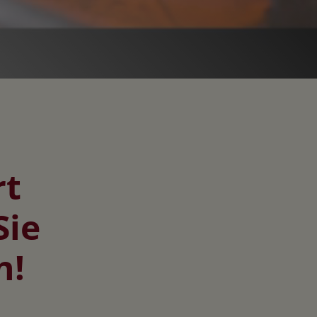
rt
Sie
n!