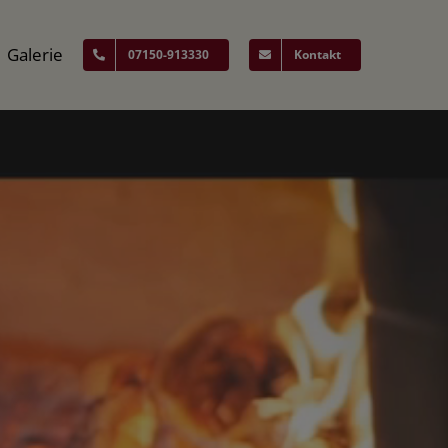
Galerie
07150-913330
Kontakt