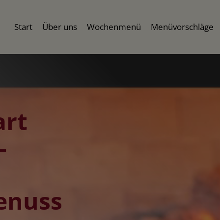
Start
Über uns
Wochenmenü
Menüvorschläge
art
–
Genuss