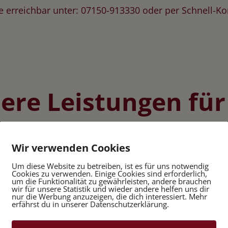
Sie erreichbar unter: 07150-913330 oder per Schnell-K
ere Leistungen für 
Wir verwenden Cookies
Um diese Website zu betreiben, ist es für uns notwendig
Geburtstagsfeiern
Cookies zu verwenden. Einige Cookies sind erforderlich,
um die Funktionalität zu gewährleisten, andere brauchen
wir für unsere Statistik und wieder andere helfen uns dir
nur die Werbung anzuzeigen, die dich interessiert. Mehr
Lassen Sie Ihren Geburtstag unvergesslich
F
erfährst du in unserer Datenschutzerklärung.
werden und genießen Sie mit Ihren Gästen
w