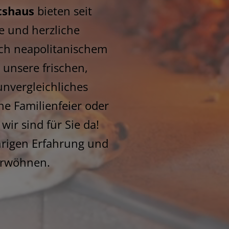
tshaus
bieten seit
he und herzliche
ach neapolitanischem
 unsere frischen,
unvergleichliches
ne Familienfeier oder
ir sind für Sie da!
hrigen Erfahrung und
erwöhnen.