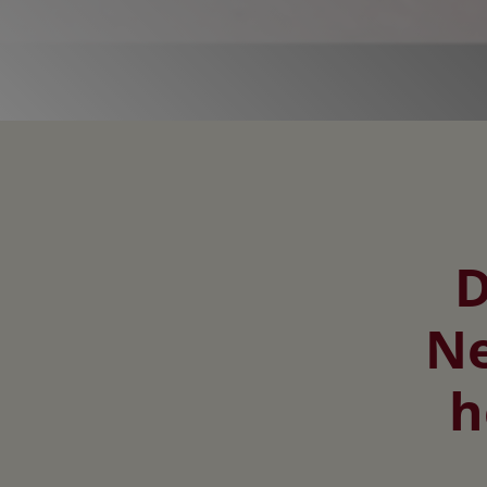
D
Ne
h